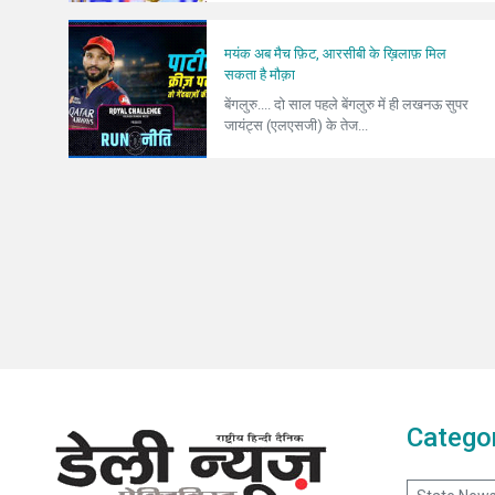
मयंक अब मैच फ़िट, आरसीबी के ख़िलाफ़ मिल
सकता है मौक़ा
बेंगलुरु.... दो साल पहले बेंगलुरु में ही लखनऊ सुपर
जायंट्स (एलएसजी) के तेज...
Catego