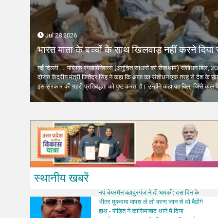
रोक
जिस होटल में ठहरे थे, उससे 125 मीटर दूर दो ब्लास्ट,
मुख्यमंत्री 
18 घायल, मैक्रों सुरक्षित
निर्देश
दिया
नई दिल्ली.... सीरिया की राजधानी दमिश्क में मंगलवार को
लखनऊ .... म
Jul 28 2026
फ्रांस के राष्ट्रपति मैक्रों की होटल के पास धमाका
उनकी आवश्यक
हुआ। सीरिया की राजधानी दमिश्क में फ्रांस के...
कराने के निर्द
भारत माता के बच्चों के साथ खिलवाड़ नहीं करने दिया
गई है। इस
नई दिल्ली .... पब्लिक एग्जामिनेशन्स (अनुचित साधनों की रोकथाम) संशोधन बिल, 20
ा के लिए
दौरान केंद्रीय मंत्री जितेंद्र सिंह ने कहा कि आज का संशोधन एक तरह से देश के छात
 बिल...
इस सरकार की गहरी प्रतिबद्धता को पुष्ट करता है। उन्होंने कहा यह बिल, जिसे कल प
स्थानीय खबरें
नपं चेयरमैन बहादुरगंज ने दी धमकी: दस दिन के
भीतर मुकदमा वापस ले लो वरना जान से धो बैठोंगे
हाथ - पीड़ित ने कासिमाबाद थाने में दिया