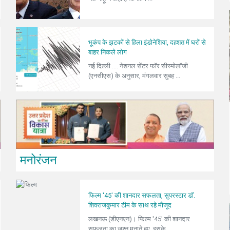
भूकंप के झटकों से हिला इंडोनेशिया, दहशत में घरों से
बाहर निकले लोग
नई दिल्ली .... नेशनल सेंटर फॉर सीस्मोलॉजी
(एनसीएस) के अनुसार, मंगलवार सुबह ...
मनोरंजन
फिल्म '45' की शानदार सफलता, सुपरस्टार डॉ.
शिवराजकुमार टीम के साथ रहे मौजूद
लखनऊ (डीएनएन)। फिल्म '45' की शानदार
सफलता का जश्न मनाते हुए, इसके ...