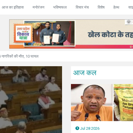
आज का इतिहास
मनोरंजन
भविष्यफल
विचार मंच
विशेष
हेल्थ
सा
े ईरान पर 850 टॉमहॉक मिसाइलें दागीं, अबू धाबी में मिसाइल अटैक
आज कल
2026
Jul 28 2026