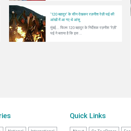
‘120 बहादुर’ के सीन देखकर रज़नीश रेज़ी घई की
आंखों में आ गए थे आंसू
मुंबई.... फिल्म 120 बहादुर के निर्देशक रज़नीश ‘रेज़ी’
घई ने बताया है कि इस ...
ries
Quick Links