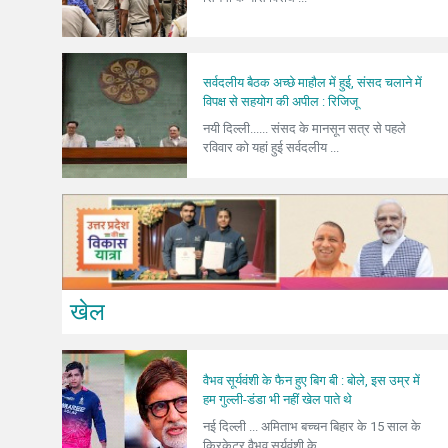
सर्वदलीय बैठक अच्छे माहौल में हुई, संसद चलाने में
विपक्ष से सहयोग की अपील : रिजिजू
नयी दिल्ली...... संसद के मानसून सत्र से पहले
रविवार को यहां हुई सर्वदलीय ...
खेल
वैभव सूर्यवंशी के फैन हुए बिग बी : बोले, इस उम्र में
हम गुल्ली-डंडा भी नहीं खेल पाते थे
नई दिल्ली ... अमिताभ बच्चन बिहार के 15 साल के
क्रिकेटर वैभव सूर्यवंशी के...