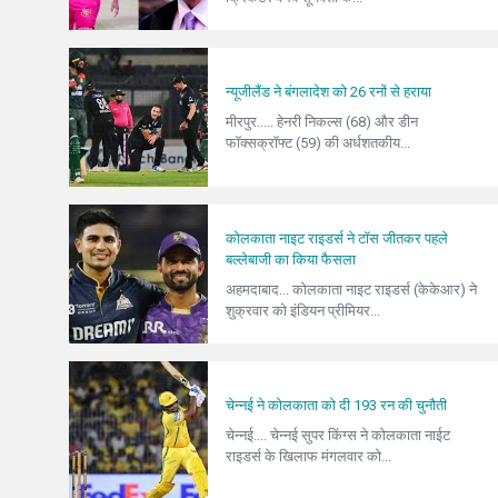
न्यूजीलैंड ने बंगलादेश को 26 रनों से हराया
मीरपुर..... हेनरी निकल्स (68) और डीन
फॉक्सक्रॉफ्ट (59) की अर्धशतकीय...
कोलकाता नाइट राइडर्स ने टॉस जीतकर पहले
बल्लेबाजी का किया फैसला
अहमदाबाद... कोलकाता नाइट राइडर्स (केकेआर) ने
शुक्रवार को इंडियन प्रीमियर...
चेन्नई ने कोलकाता को दी 193 रन की चुनौती
चेन्नई.... चेन्नई सुपर किंग्स ने कोलकाता नाईट
राइडर्स के खिलाफ मंगलवार को...