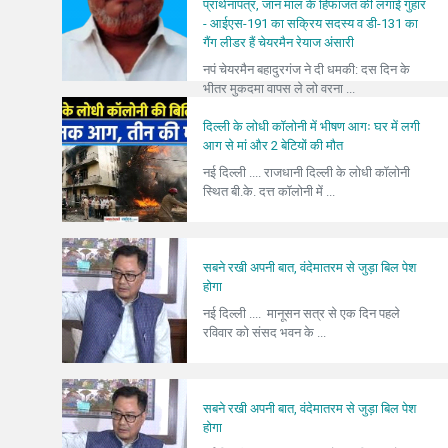
प्रार्थनापत्र, जान माल के हिफाजत की लगाई गुहार
- आईएस-191 का सक्रिय सदस्य व डी-131 का
गैंग लीडर हैं चेयरमैन रेयाज अंसारी
नपं चेयरमैन बहादुरगंज ने दी धमकी: दस दिन के
भीतर मुकदमा वापस ले लो वरना ...
दिल्ली के लोधी कॉलोनी में भीषण आगः घर में लगी
आग से मां और 2 बेटियों की मौत
नई दिल्ली .... राजधानी दिल्ली के लोधी कॉलोनी
स्थित बी.के. दत्त कॉलोनी में ...
सबने रखी अपनी बात, वंदेमातरम से जुड़ा बिल पेश
होगा
नई दिल्ली .... मानूसन सत्र से एक दिन पहले
रविवार को संसद भवन के ...
सबने रखी अपनी बात, वंदेमातरम से जुड़ा बिल पेश
होगा