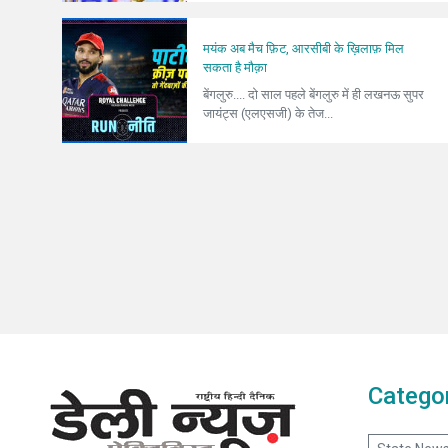
मयंक अब मैच फ़िट, आरसीबी के ख़िलाफ़ मिल
सकता है मौक़ा
बेंगलुरु.... दो साल पहले बेंगलुरु में ही लखनऊ सुपर
जायंट्स (एलएसजी) के तेज...
Catego