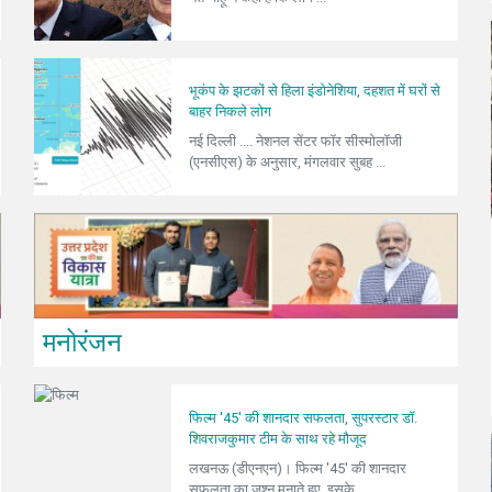
भूकंप के झटकों से हिला इंडोनेशिया, दहशत में घरों से
बाहर निकले लोग
नई दिल्ली .... नेशनल सेंटर फॉर सीस्मोलॉजी
(एनसीएस) के अनुसार, मंगलवार सुबह ...
मनोरंजन
फिल्म '45' की शानदार सफलता, सुपरस्टार डॉ.
शिवराजकुमार टीम के साथ रहे मौजूद
लखनऊ (डीएनएन)। फिल्म '45' की शानदार
सफलता का जश्न मनाते हुए, इसके ...