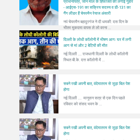
प्रार्थनापत्र, जान माल के हिफाजत की लगाई गुहार
- आईएस-191 का सक्रिय सदस्य व डी-131 का
गैंग लीडर हैं चेयरमैन रेयाज अंसारी
नपं चेयरमैन बहादुरगंज ने दी धमकी: दस दिन के
भीतर मुकदमा वापस ले लो वरना ...
दिल्ली के लोधी कॉलोनी में भीषण आगः घर में लगी
आग से मां और 2 बेटियों की मौत
नई दिल्ली .... राजधानी दिल्ली के लोधी कॉलोनी
स्थित बी.के. दत्त कॉलोनी में ...
सबने रखी अपनी बात, वंदेमातरम से जुड़ा बिल पेश
होगा
नई दिल्ली .... मानूसन सत्र से एक दिन पहले
रविवार को संसद भवन के ...
सबने रखी अपनी बात, वंदेमातरम से जुड़ा बिल पेश
होगा