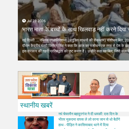
ोक
जिस होटल में ठहरे थे, उससे 125 मीटर दूर दो ब्लास्ट,
मुख्यमंत्री 
18 घायल, मैक्रों सुरक्षित
निर्देश
दिया
नई दिल्ली.... सीरिया की राजधानी दमिश्क में मंगलवार को
लखनऊ .... मु
Jul 28 2026
फ्रांस के राष्ट्रपति मैक्रों की होटल के पास धमाका
उनकी आवश्यक
हुआ। सीरिया की राजधानी दमिश्क में फ्रांस के...
कराने के निर्द
भारत माता के बच्चों के साथ खिलवाड़ नहीं करने दिया
गई है। इस
नई दिल्ली .... पब्लिक एग्जामिनेशन्स (अनुचित साधनों की रोकथाम) संशोधन बिल, 20
ा के लिए
दौरान केंद्रीय मंत्री जितेंद्र सिंह ने कहा कि आज का संशोधन एक तरह से देश के छात
 बिल...
इस सरकार की गहरी प्रतिबद्धता को पुष्ट करता है। उन्होंने कहा यह बिल, जिसे कल प
स्थानीय खबरें
नपं चेयरमैन बहादुरगंज ने दी धमकी: दस दिन के
भीतर मुकदमा वापस ले लो वरना जान से धो बैठोंगे
हाथ - पीड़ित ने कासिमाबाद थाने में दिया