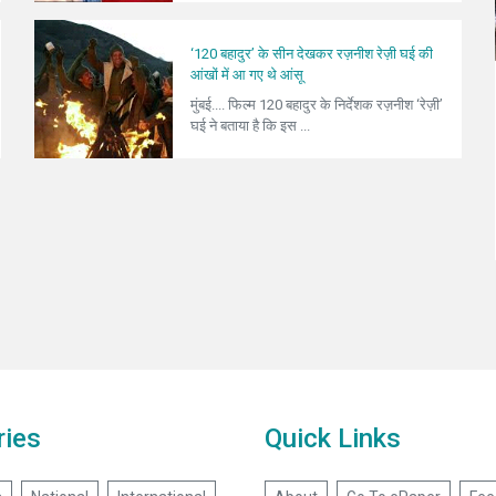
‘120 बहादुर’ के सीन देखकर रज़नीश रेज़ी घई की
आंखों में आ गए थे आंसू
मुंबई.... फिल्म 120 बहादुर के निर्देशक रज़नीश ‘रेज़ी’
घई ने बताया है कि इस ...
ries
Quick Links