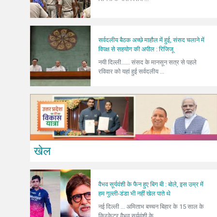
सर्वदलीय बैठक अच्छे माहौल में हुई, संसद चलाने में
विपक्ष से सहयोग की अपील : रिजिजू
नयी दिल्ली...... संसद के मानसून सत्र से पहले
रविवार को यहां हुई सर्वदलीय ...
खेल
वैभव सूर्यवंशी के फैन हुए बिग बी : बोले, इस उम्र में
हम गुल्ली-डंडा भी नहीं खेल पाते थे
नई दिल्ली ... अमिताभ बच्चन बिहार के 15 साल के
क्रिकेटर वैभव सूर्यवंशी के...