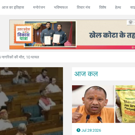
आज का इतिहास
मनोरंजन
भविष्यफल
विचार मंच
विशेष
हेल्थ
सा
 पर 850 टॉमहॉक मिसाइलें दागीं, अबू धाबी में मिसाइल अटैक
आज कल
2026
Jul 28 2026