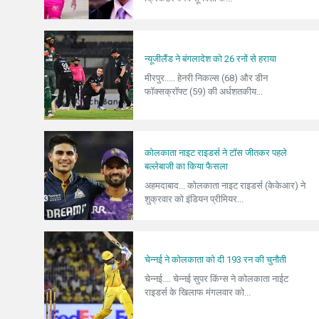
न्यूजीलैंड ने बंगलादेश को 26 रनों से हराया
मीरपुर..... हेनरी निकल्स (68) और डीन
फॉक्सक्रॉफ्ट (59) की अर्धशतकीय...
कोलकाता नाइट राइडर्स ने टॉस जीतकर पहले
बल्लेबाजी का किया फैसला
अहमदाबाद... कोलकाता नाइट राइडर्स (केकेआर) ने
शुक्रवार को इंडियन प्रीमियर...
चेन्नई ने कोलकाता को दी 193 रन की चुनौती
चेन्नई.... चेन्नई सुपर किंग्स ने कोलकाता नाईट
राइडर्स के खिलाफ मंगलवार को...